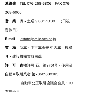
連絡先
TEL 076-268-6806
FAX
076-
268-6906
営 業
月～土曜 9:00〜18:00 （日祝
定休日）
E-mail
estate@smile.ocn.ne.jp
業 種
新車・中古車販売 中古車・農機
具・建設機械買取 輸出
許 可
古物許可 石川第9761号・使用済
自動車取引業者 第20601000385
自動車公正取引協議会会員・JU
石川会員